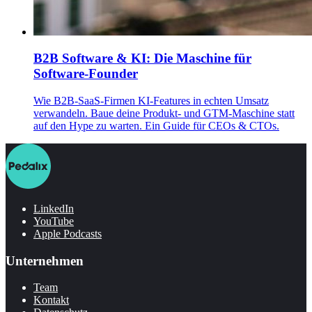
B2B Software & KI: Die Maschine für
Software-Founder
Wie B2B-SaaS-Firmen KI-Features in echten Umsatz
verwandeln. Baue deine Produkt- und GTM-Maschine statt
auf den Hype zu warten. Ein Guide für CEOs & CTOs.
LinkedIn
YouTube
Apple Podcasts
Unternehmen
Team
Kontakt