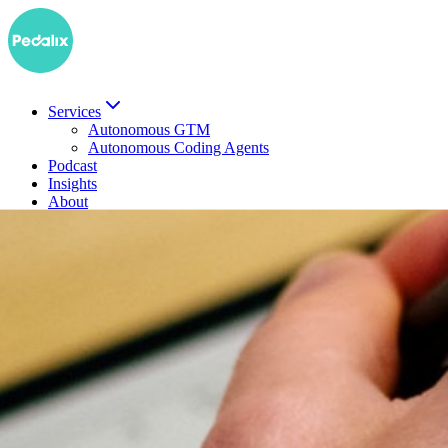
Services
Autonomous GTM
Autonomous Coding Agents
Podcast
Insights
About
EN
Demo buchen