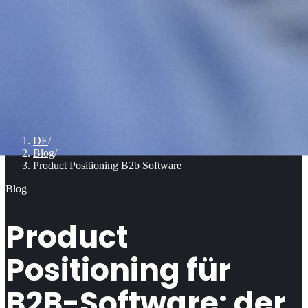
DE
/
Blog
/
Product Positioning B2b Software
Blog
Product
Positioning für
B2B-Software: der