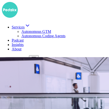
Services
Autonomous GTM
Autonomous Coding Agents
Podcast
Insights
About
EN
Demo buchen