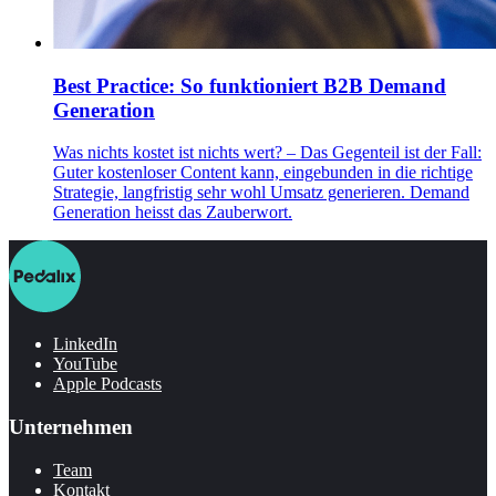
Best Practice: So funktioniert B2B Demand
Generation
Was nichts kostet ist nichts wert? – Das Gegenteil ist der Fall:
Guter kostenloser Content kann, eingebunden in die richtige
Strategie, langfristig sehr wohl Umsatz generieren. Demand
Generation heisst das Zauberwort.
LinkedIn
YouTube
Apple Podcasts
Unternehmen
Team
Kontakt