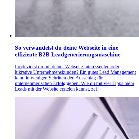
So verwandelst du deine Webseite in eine
effiziente B2B Leadgenerierungsmaschine
Produzierst du mit deiner Webseite Interessenten oder
lukrative Unternehmenskunden? Ein gutes Lead Management
kann in wenigen Schritten den Ausschlag für
unternehmerischen Erfolg geben. Wie du mit vier Tipps mehr
Leads mit der Website erzielen kannst, zei