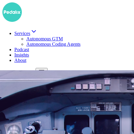
Services
Autonomous GTM
Autonomous Coding Agents
Podcast
Insights
About
EN
Demo buchen