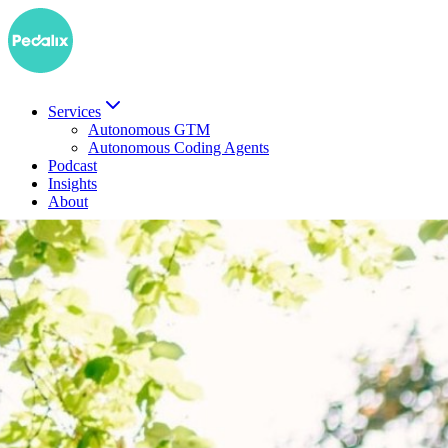
Services
Autonomous GTM
Autonomous Coding Agents
Podcast
Insights
About
EN
Demo buchen