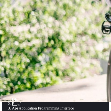
DE
/
Blog
/
Api Application Programming Interface