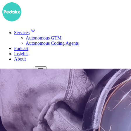
Services
Autonomous GTM
Autonomous Coding Agents
Podcast
Insights
About
EN
Demo buchen