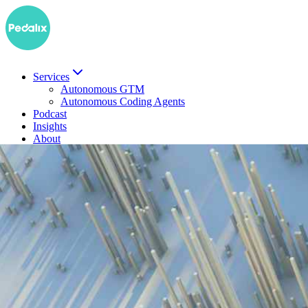
Services
Autonomous GTM
Autonomous Coding Agents
Podcast
Insights
About
EN
Demo buchen