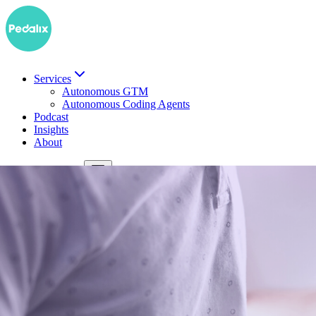
Services
Autonomous GTM
Autonomous Coding Agents
Podcast
Insights
About
EN
Demo buchen