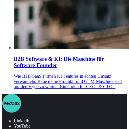
B2B Software & KI: Die Maschine für
Software-Founder
Wie B2B-SaaS-Firmen KI-Features in echten Umsatz
verwandeln. Baue deine Produkt- und GTM-Maschine statt
auf den Hype zu warten. Ein Guide für CEOs & CTOs.
LinkedIn
YouTube