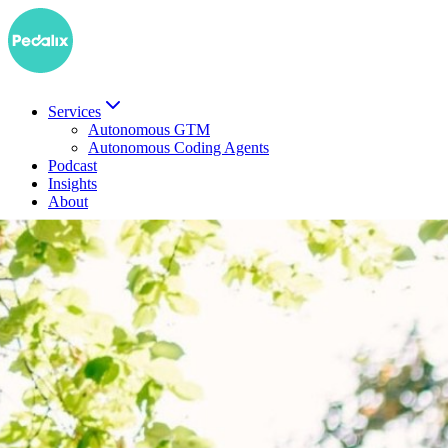
Services
Autonomous GTM
Autonomous Coding Agents
Podcast
Insights
About
EN
Demo buchen