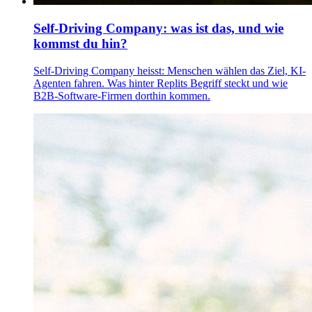
Self-Driving Company: was ist das, und wie
kommst du hin?
Self-Driving Company heisst: Menschen wählen das Ziel, KI-
Agenten fahren. Was hinter Replits Begriff steckt und wie
B2B-Software-Firmen dorthin kommen.