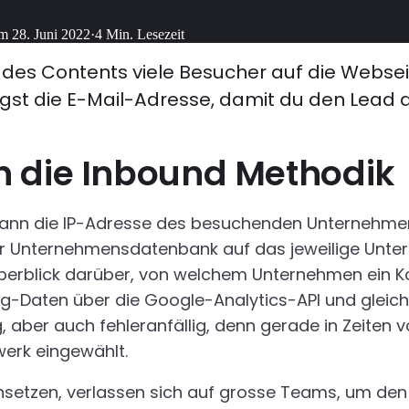
am
28. Juni 2022
·
4
Min. Lesezeit
k des Contents viele Besucher auf die Webse
st die E-Mail-Adresse, damit du den Lead d
h die Inbound Methodi
kann die IP-Adresse des besuchenden Unternehmens
er Unternehmensdatenbank auf das jeweilige Unt
Überblick darüber, von welchem Unternehmen ein K
ing-Daten über die Google-Analytics-API und gleic
, aber auch fehleranfällig, denn gerade in Zeiten 
werk eingewählt.
insetzen, verlassen sich auf grosse Teams, um den