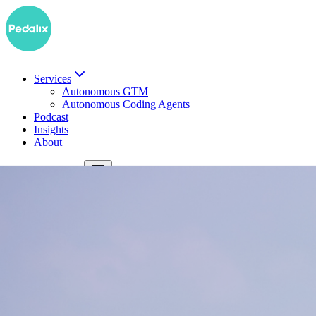
Services
Autonomous GTM
Autonomous Coding Agents
Podcast
Insights
About
EN
Demo buchen