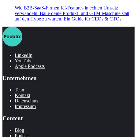
Wie B2B-SaaS-Firmen KI-Features in echten Umsatz
verwandeln. Baue deine Produkt- und GTM-Maschine statt
auf den Hype zu warten. Ein Guide für CEOs & CTOs.
LinkedIn
YouTube
Apple Podcasts
Unternehmen
Team
Kontakt
Datenschutz
Impressum
Content
Blog
Podcast