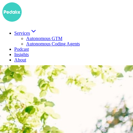
Services
Autonomous GTM
Autonomous Coding Agents
Podcast
Insights
About
EN
Demo buchen