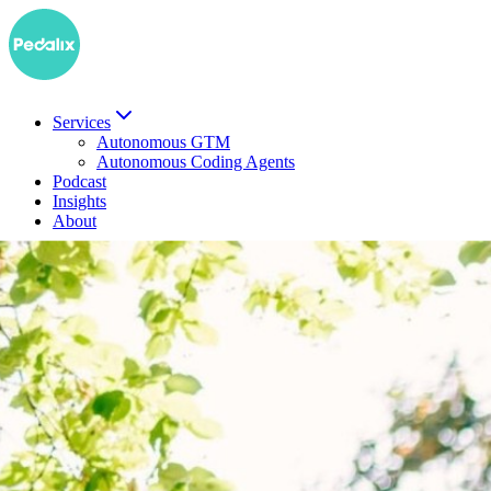
Services
Autonomous GTM
Autonomous Coding Agents
Podcast
Insights
About
EN
Demo buchen