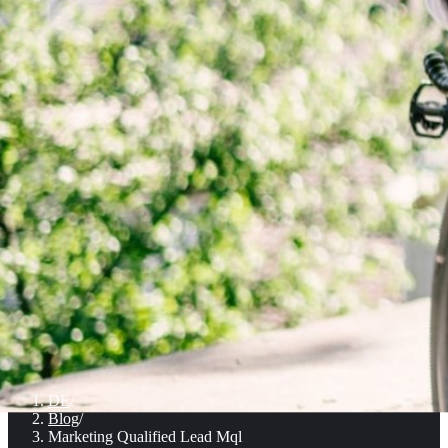
DE
/
Blog
/
Marketing Qualified Lead Mql