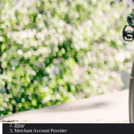
DE
/
Blog
/
Merchant Account Provider