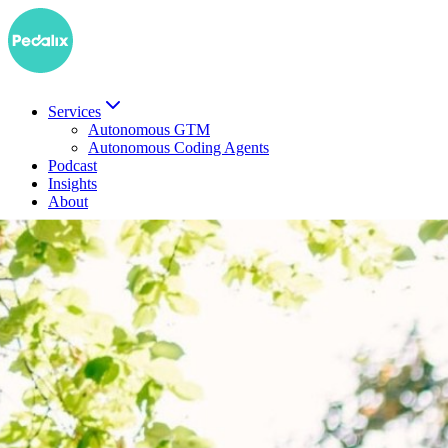
Services
Autonomous GTM
Autonomous Coding Agents
Podcast
Insights
About
EN
Demo buchen