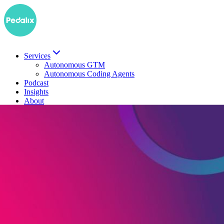
Services
Autonomous GTM
Autonomous Coding Agents
Podcast
Insights
About
EN
Demo buchen