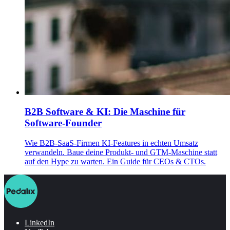
B2B Software & KI: Die Maschine für
Software-Founder
Wie B2B-SaaS-Firmen KI-Features in echten Umsatz
verwandeln. Baue deine Produkt- und GTM-Maschine statt
auf den Hype zu warten. Ein Guide für CEOs & CTOs.
LinkedIn