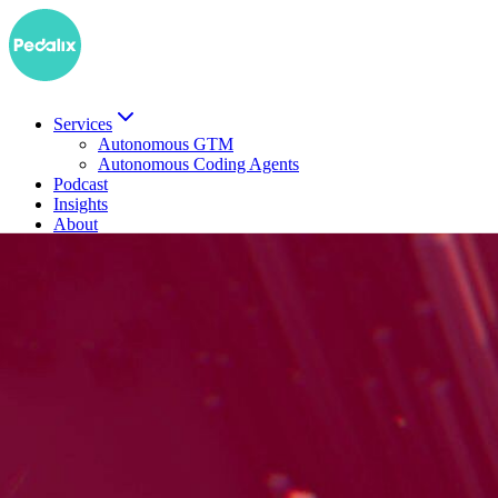
Services
Autonomous GTM
Autonomous Coding Agents
Podcast
Insights
About
EN
Demo buchen