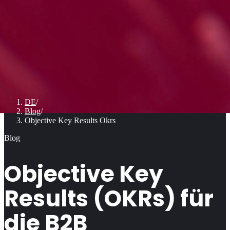
DE
/
Blog
/
Objective Key Results Okrs
Blog
Objective Key
Results (OKRs) für
die B2B