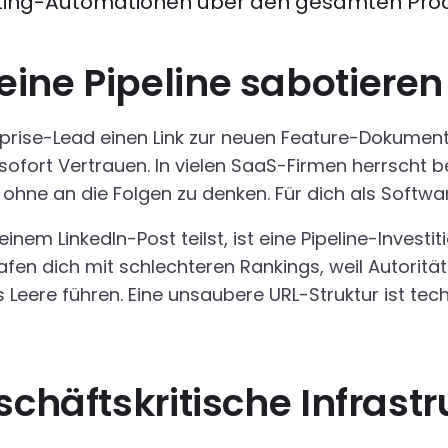
eting-Automationen über den gesamten Prod
ine Pipeline sabotieren
erprise-Lead einen Link zur neuen Feature-Dokumen
st sofort Vertrauen. In vielen SaaS-Firmen herrsch
ohne an die Folgen zu denken. Für dich als Softwa
inem LinkedIn-Post teilst, ist eine Pipeline-Investit
en dich mit schlechteren Rankings, weil Autorität
ns Leere führen. Eine unsaubere URL-Struktur ist
schäftskritische Infrastr