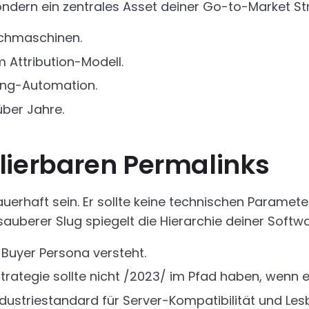
 sondern ein zentrales Asset deiner Go-to-Market St
Suchmaschinen.
 Attribution-Modell.
ting-Automation.
über Jahre.
lierbaren Permalinks
rhaft sein. Er sollte keine technischen Parameter
 sauberer Slug spiegelt die Hierarchie deiner Soft
e Buyer Persona versteht.
rategie sollte nicht /2023/ im Pfad haben, wenn er
ndustriestandard für Server-Kompatibilität und Lesb