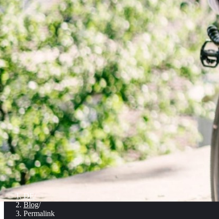
DE
/
Blog
/
Permalink