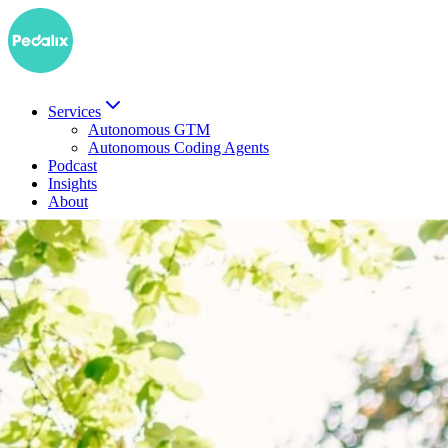
Services
Autonomous GTM
Autonomous Coding Agents
Podcast
Insights
About
EN
Demo buchen