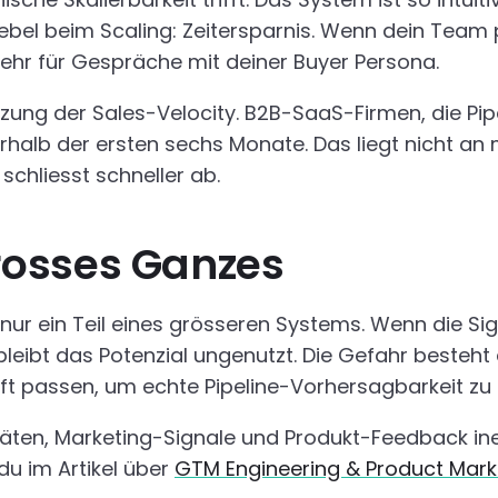
r Hebel beim Scaling: Zeitersparnis. Wenn dein Tea
ehr für Gespräche mit deiner Buyer Persona.
ürzung der Sales-Velocity. B2B-SaaS-Firmen, die Pi
halb der ersten sechs Monate. Das liegt nicht an 
 schliesst schneller ab.
rosses Ganzes
 nur ein Teil eines grösseren Systems. Wenn die Si
eibt das Potenzial ungenutzt. Die Gefahr besteht da
ft passen, um echte Pipeline-Vorhersagbarkeit zu 
vitäten, Marketing-Signale und Produkt-Feedback i
 du im Artikel über
GTM Engineering & Product Mark