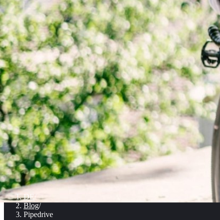
DE
/
Blog
/
Pipedrive