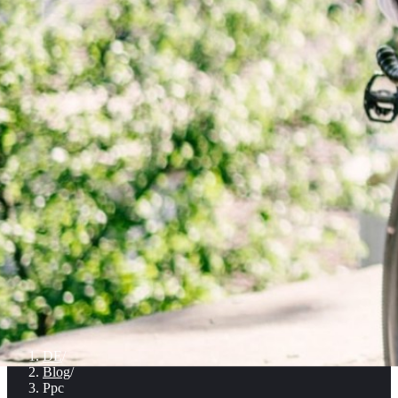
DE
/
Blog
/
Ppc