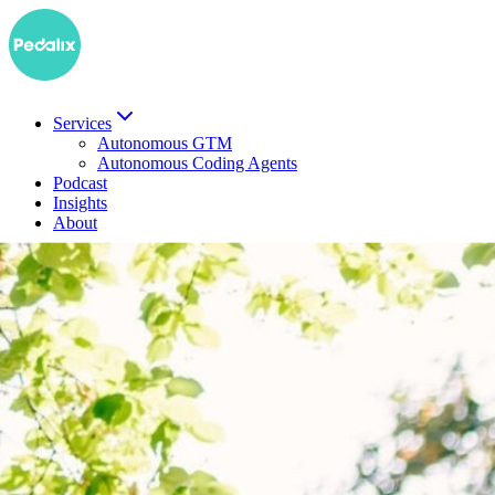
Services
Autonomous GTM
Autonomous Coding Agents
Podcast
Insights
About
EN
Demo buchen