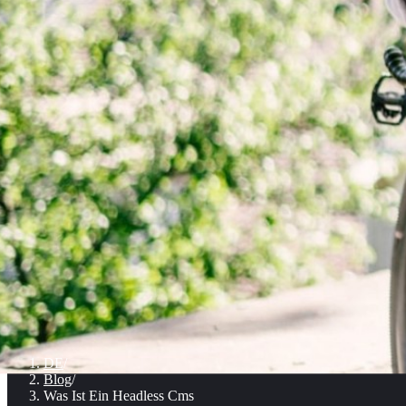
DE
/
Blog
/
Was Ist Ein Headless Cms