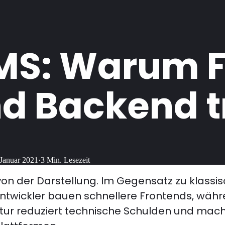
MS: Warum 
nd Backend 
 Januar 2021
·
3
Min. Lesezeit
von der Darstellung. Im Gegensatz zu klassis
Entwickler bauen schnellere Frontends, wäh
tur reduziert technische Schulden und macht