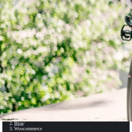
DE
/
Blog
/
Woocommerce