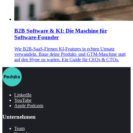
B2B Software & KI: Die Maschine für
Software-Founder
Wie B2B-SaaS-Firmen KI-Features in echten Umsatz
verwandeln. Baue deine Produkt- und GTM-Maschine statt
auf den Hype zu warten. Ein Guide für CEOs & CTOs.
LinkedIn
YouTube
Apple Podcasts
Unternehmen
Team