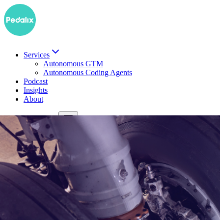
Services
Autonomous GTM
Autonomous Coding Agents
Podcast
Insights
About
EN
Demo buchen