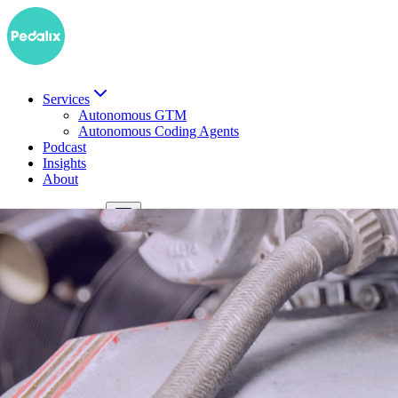
Services
Autonomous GTM
Autonomous Coding Agents
Podcast
Insights
About
EN
Demo buchen