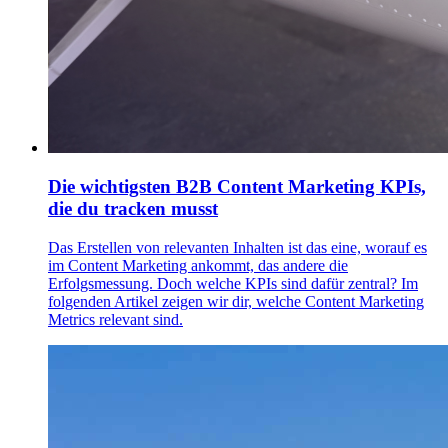
Die wichtigsten B2B Content Marketing KPIs,
die du tracken musst
Das Erstellen von relevanten Inhalten ist das eine, worauf es
im Content Marketing ankommt, das andere die
Erfolgsmessung. Doch welche KPIs sind dafür zentral? Im
folgenden Artikel zeigen wir dir, welche Content Marketing
Metrics relevant sind.