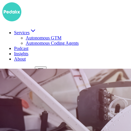
Services
Autonomous GTM
Autonomous Coding Agents
Podcast
Insights
About
EN
Demo buchen