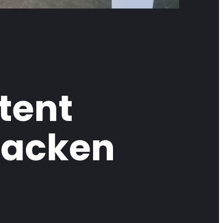
tent
tracken