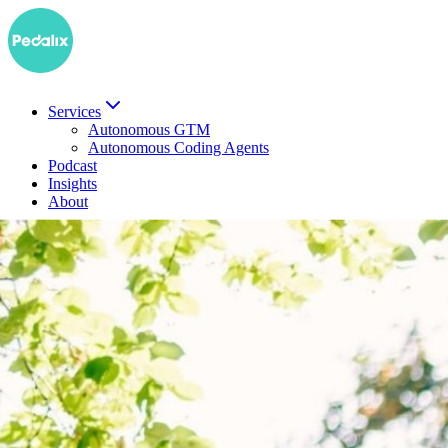
Services
Autonomous GTM
Autonomous Coding Agents
Podcast
Insights
About
EN
Demo buchen