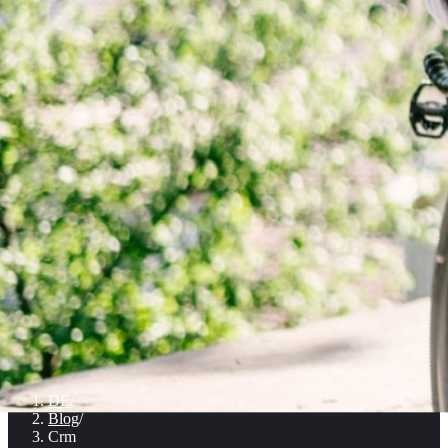
DE
/
Blog
/
Crm