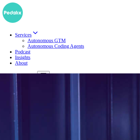
Services
Autonomous GTM
Autonomous Coding Agents
Podcast
Insights
About
EN
Demo buchen