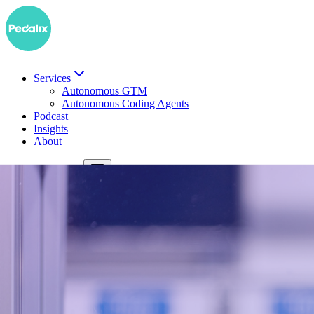
Services
Autonomous GTM
Autonomous Coding Agents
Podcast
Insights
About
EN
Demo buchen