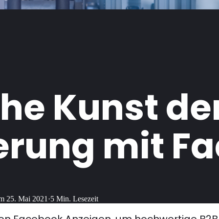
che Kunst de
erung mit F
am
25. Mai 2021
·
5
Min. Lesezeit