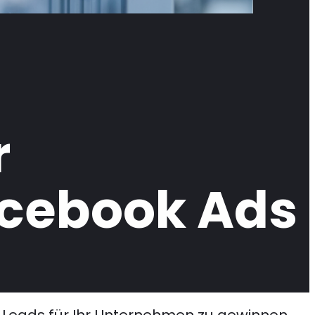
r
acebook Ads