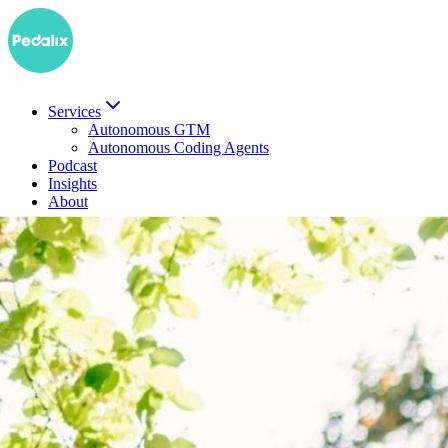
Services
Autonomous GTM
Autonomous Coding Agents
Podcast
Insights
About
EN
Demo buchen