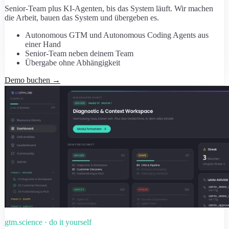
Senior-Team plus KI-Agenten, bis das System läuft. Wir machen
die Arbeit, bauen das System und übergeben es.
Autonomous GTM und Autonomous Coding Agents aus
einer Hand
Senior-Team neben deinem Team
Übergabe ohne Abhängigkeit
Demo buchen
→
gtm.science · do it yourself